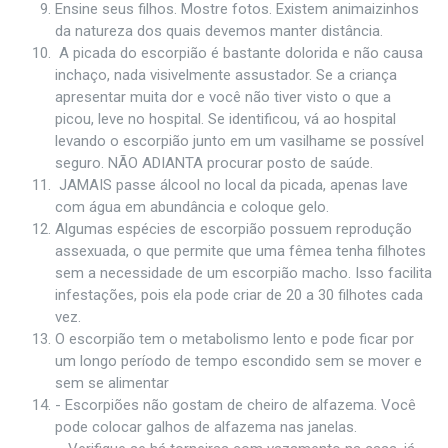
Ensine seus filhos. Mostre fotos. Existem animaizinhos
da natureza dos quais devemos manter distância.
A picada do escorpião é bastante dolorida e não causa
inchaço, nada visivelmente assustador. Se a criança
apresentar muita dor e você não tiver visto o que a
picou, leve no hospital. Se identificou, vá ao hospital
levando o escorpião junto em um vasilhame se possível
seguro. NÃO ADIANTA procurar posto de saúde.
JAMAIS passe álcool no local da picada, apenas lave
com água em abundância e coloque gelo.
Algumas espécies de escorpião possuem reprodução
assexuada, o que permite que uma fêmea tenha filhotes
sem a necessidade de um escorpião macho. Isso facilita
infestações, pois ela pode criar de 20 a 30 filhotes cada
vez.
O escorpião tem o metabolismo lento e pode ficar por
um longo período de tempo escondido sem se mover e
sem se alimentar
- Escorpiões não gostam de cheiro de alfazema. Você
pode colocar galhos de alfazema nas janelas.